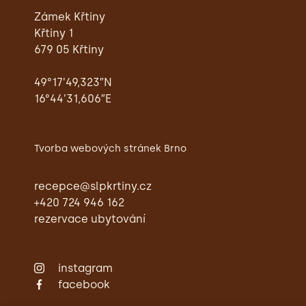
Zámek Křtiny
Křtiny 1
679 05 Křtiny
49°17’49,323″N
16°44’31,606″E
Tvorba webových stránek Brno
recepce@slpkrtiny.cz
+420 724 946 162
rezervace ubytování
instagram
facebook