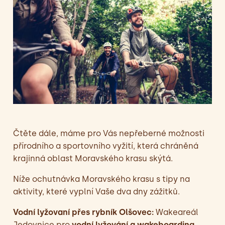
Čtěte dále, máme pro Vás nepřeberné možnosti
přírodního a sportovního vyžití, která chráněná
krajinná oblast Moravského krasu skýtá.
Níže ochutnávka Moravského krasu s tipy na
aktivity, které vyplní Vaše dva dny zážitků.
Vodní lyžovaní přes rybník Olšovec:
Wakeareál
Jedovnice pro
vodní lyžování a wakeboarding