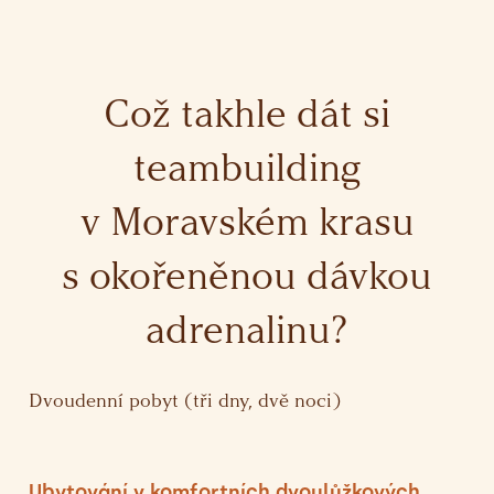
Což takhle dát si
teambuilding
v Moravském krasu
s okořeněnou dávkou
adrenalinu?
Dvoudenní pobyt (tři dny, dvě noci)
Ubytování v komfortních dvoulůžkových