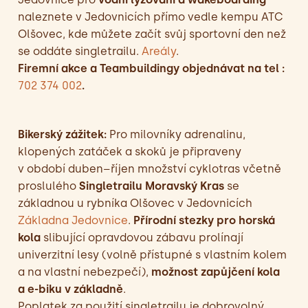
naleznete v Jedovnicích přímo vedle kempu ATC
Olšovec, kde můžete začít svůj sportovní den než
se oddáte singletrailu.
Areály
.
Firemní akce a Teambuildingy objednávat na tel :
702 374 002
.
Bikerský zážitek:
Pro milovníky adrenalinu,
klopených zatáček a skoků je připraveny
v období duben–říjen množství cyklotras včetně
proslulého
Singletrailu Moravský Kras
se
základnou u rybníka Olšovec v Jedovnicích
Základna Jedovnice
.
Přírodní stezky pro horská
kola
slibující opravdovou zábavu prolínají
univerzitní lesy (volně přístupné s vlastním kolem
a na vlastní nebezpečí),
možnost zapůjčení kola
a e-biku v základně
.
Poplatek za použití singletrailu je dobrovolný.