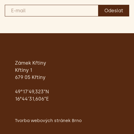
Zámek Křtiny
Křtiny 1
679 05 Křtiny
49°17’49,323″N
16°44’31,606″E
Tvorba webových stránek Brno