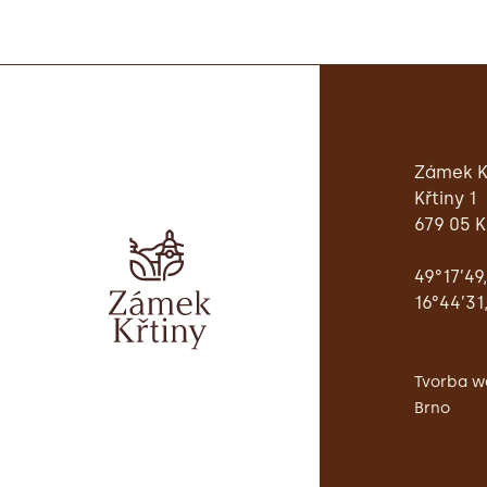
Zámek K
Křtiny 1
679 05 K
49°17’49
16°44’31
Tvorba w
Brno