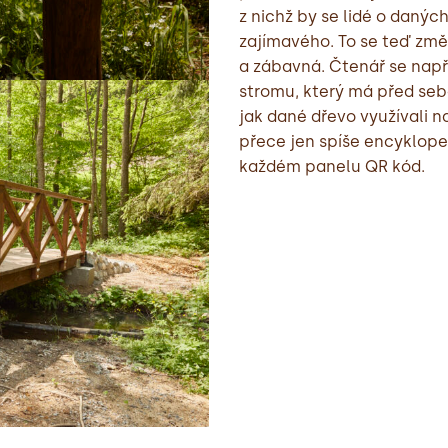
z nichž by se lidé o daný
zajímavého. To se teď změn
a zábavná. Čtenář se napří
stromu, který má před sebo
jak dané dřevo využívali 
přece jen spíše encykloped
každém panelu QR kód.