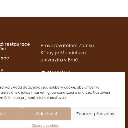
á restaurace
Provozovatelem Zámku
ání
Křtiny je Mendelova
ence
univerzita v Brně.
ty
ránka ukládá data, jako jsou soubory cookie, aby umožnila
ání stránek, jakož i marketing, personalizaci a analýzu. Nastavení
změnit nebo přijmout výchozí nastavení.
mout
Odmítnout
Zobrazit předvolby
Zásady cookies