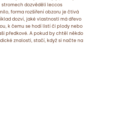
ch stromech dozvěděli leccos
ilo, forma rozšíření obzoru je čtivá
klad dozví, jaké vlastnosti má dřevo
u, k čemu se hodí listí či plody nebo
naši předkové. A pokud by chtěl někdo
ické znalosti, stačí, když si načte na