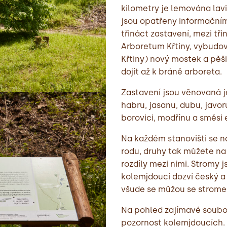
kilometry je lemována lav
jsou opatřeny informačními
třináct zastavení, mezi tř
Arboretum Křtiny, vybudova
Křtiny) nový mostek a pěš
dojít až k bráně arboreta.
Zastavení jsou věnovaná je
habru, jasanu, dubu, javoru
borovici, modřínu a směsi 
Na každém stanovišti se n
rodu, druhy tak můžete na
rozdíly mezi nimi. Stromy 
kolemjdoucí dozví český a 
všude se můžou se strome
Na pohled zajímavé soubo
pozornost kolemjdoucích. 