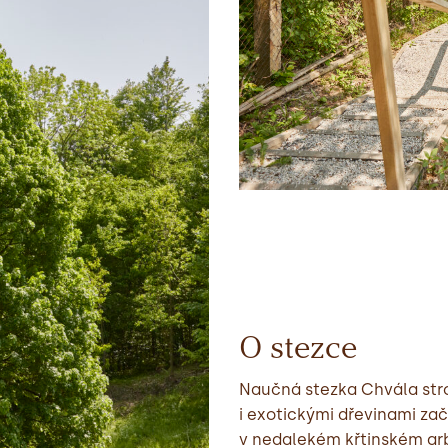
O stezce
Naučná stezka Chvála str
i exotickými dřevinami zač
v nedalekém křtinském arb