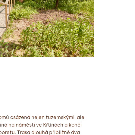
omů osázená nejen tuzemskými, ale
íná na náměstí ve Křtinách a končí
oretu. Trasa dlouhá přibližně dva