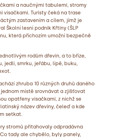
ičkami a naučnými tabulemi, stromy
 visačkami. Turisty čeká na trase
ináctým zastavením a cílem, jímž je
l Školní lesní podnik Křtiny (ŠLP
inu, která příchozím umožní bezpečně
dnotlivým rodům dřevin, a to bříze,
, jedli, smrku, jeřábu, lípě, buku,
exot.
achází zhruba 10 různých druhů daného
 jednom místě srovnávat a zjišťovat
jsou opatřeny visačkami, z nichž se
latinský název dřeviny, čeleď a kde
m setkat.
ry stromů přitahovaly odpradávna
Co tady ale chybělo, byly panely,