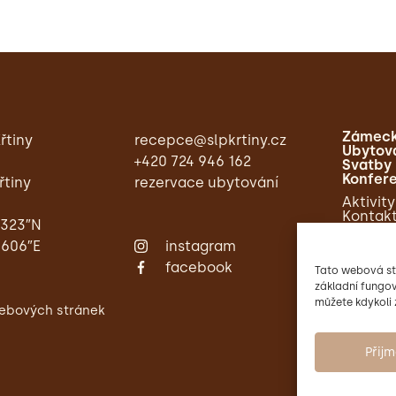
Zámeck
řtiny
recepce@slpkrtiny.cz
Ubytov
+420 724 946 162
Svatby
Konfer
řtiny
rezervace ubytování
Aktivity
Kontak
,323″N
,606″E
instagram
facebook
Tato webová st
základní fungov
můžete kdykoli 
ebových stránek
Přij