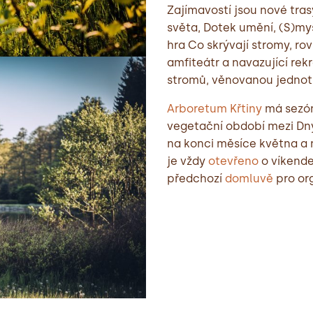
Zajímavostí jsou nové tra
světa, Dotek umění, (S)my
hra Co skrývají stromy, r
amfiteátr a navazující re
stromů, věnovanou jednot
Arboretum Křtiny
má sezónn
vegetační období mezi Dny
na konci měsíce května a n
je vždy
otevřeno
o víkende
předchozí
domluvě
pro or