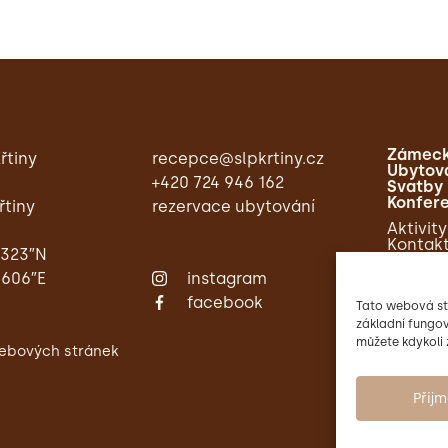
Zámeck
řtiny
recepce@slpkrtiny.cz
Ubytov
+420 724 946 162
Svatby
Konfer
řtiny
rezervace ubytování
Aktivity
Kontak
,323″N
,606″E
instagram
facebook
Tato webová st
základní fungov
můžete kdykoli 
ebových stránek
Přij