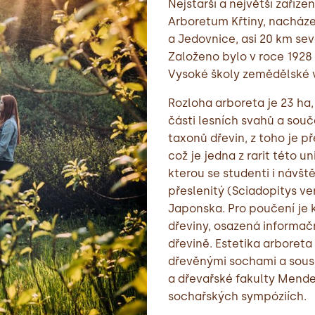
Nejstarší a největší zaříz
Arboretum Křtiny, nacházej
a Jedovnice, asi 20 km se
Založeno bylo v roce 1928
Vysoké školy zemědělské 
Rozloha arboreta je 23 ha,
části lesních svahů a součá
taxonů dřevin, z toho je př
což je jedna z rarit této un
kterou se studenti i návšt
přeslenitý (Sciadopitys ver
Japonska. Pro poučení je 
dřeviny, osazená informa
dřevině. Estetika arboret
dřevěnými sochami a sousoš
a dřevařské fakulty Mende
sochařských sympóziích.