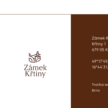
Zámek K
Křtiny 1
679 05 K
49°17’49
16°44’31
Tvorba w
Brno