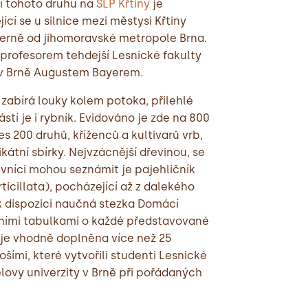
ení tohoto druhu na
ŠLP Křtiny
je
ící se u silnice mezi městysi Křtiny
verně od jihomoravské metropole Brna.
 profesorem tehdejší Lesnické fakulty
v Brně Augustem Bayerem.
 zabírá louky kolem potoka, přilehlé
stí je i rybník. Evidováno je zde na 800
es 200 druhů, kříženců a kultivarů vrb,
ikátní sbírky. Nejvzácnější dřevinou, se
ěvníci mohou seznámit je pajehličník
ticillata), pocházející až z dalekého
k dispozici naučná stezka Domácí
čními tabulkami o každé představované
a je vhodně doplněna více než 25
ími, které vytvořili studenti Lesnické
lovy univerzity v Brně při pořádaných