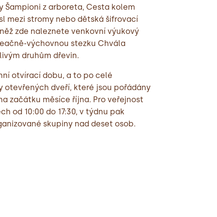
sy Šampioni z arboreta, Cesta kolem
sl mezi stromy nebo dětská šifrovací
ovněž zde naleznete venkovní výukový
kreačně-výchovnou stezku Chvála
livým druhům dřevin.
í otvírací dobu, a to po celé
 otevřených dveří, které jsou pořádány
a začátku měsíce října. Pro veřejnost
ch od 10:00 do 17:30, v týdnu pak
ganizované skupiny nad deset osob.