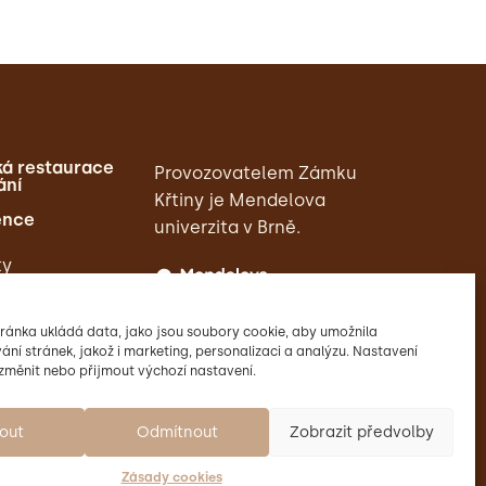
á restaurace
Provozovatelem Zámku
ání
Křtiny je Mendelova
ence
univerzita v Brně.
ty
ránka ukládá data, jako jsou soubory cookie, aby umožnila
ání stránek, jakož i marketing, personalizaci a analýzu. Nastavení
změnit nebo přijmout výchozí nastavení.
mout
Odmítnout
Zobrazit předvolby
Zásady cookies