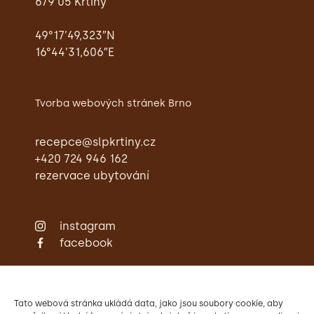
679 05 Křtiny
49°17’49,323″N
16°44’31,606″E
Tvorba webových stránek Brno
recepce@slpkrtiny.cz
+420 724 946 162
rezervace ubytování
instagram
facebook
Zámecká restaurace
Ubytování
Svatby
Tato webová stránka ukládá data, jako jsou soubory cookie, aby
Konference