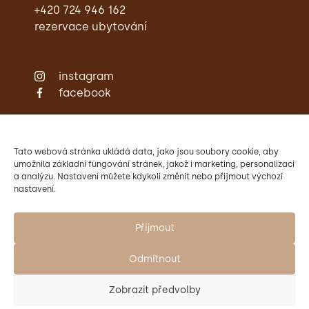
+420 724 946 162
rezervace ubytování
instagram
facebook
Zámecká restaurace
Ubytování
Svatby
Tato webová stránka ukládá data, jako jsou soubory cookie, aby
Konference
umožnila základní fungování stránek, jakož i marketing, personalizaci
a analýzu. Nastavení můžete kdykoli změnit nebo přijmout výchozí
Aktivity
nastavení.
Kontakty
Provozovatelem Zámku Křtiny
je Mendelova univerzita v Brně.
Přijmout
Odmítnout
Zobrazit předvolby