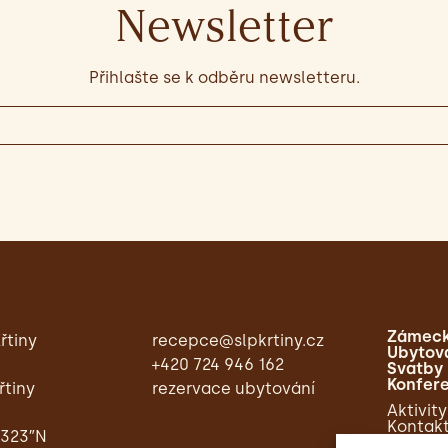
Newsletter
Přihlašte se k odběru newsletteru.
Zámeck
řtiny
recepce@slpkrtiny.cz
Ubytov
+420 724 946 162
Svatby
Konfer
řtiny
rezervace ubytování
Aktivity
Kontak
,323″N