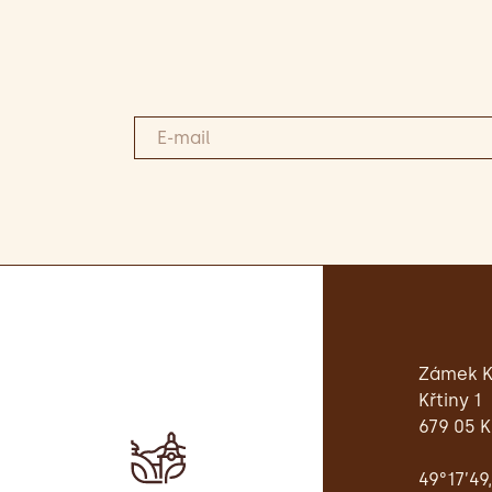
Zámek K
Křtiny 1
679 05 K
49°17’49