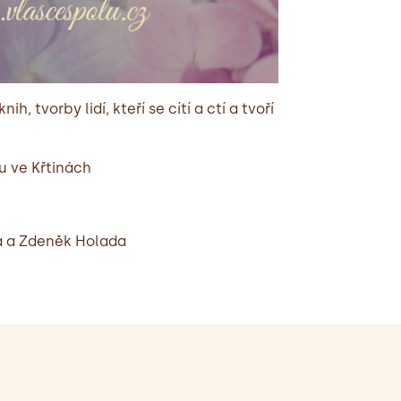
h, tvorby lidí, kteří se cítí a ctí a tvoří
u ve Křtinách
á a Zdeněk Holada