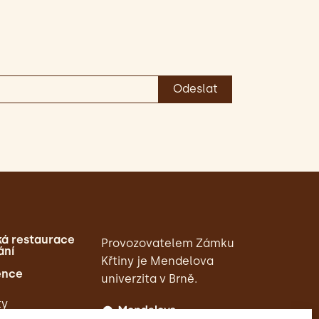
á restaurace
Provozovatelem Zámku
ání
Křtiny je Mendelova
ence
univerzita v Brně.
ty