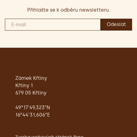
Přihlašte se k odběru newsletteru.
Zámek Křtiny
Křtiny 1
679 05 Křtiny
49°17’49,323″N
16°44’31,606″E
Tvorba webových stránek Brno