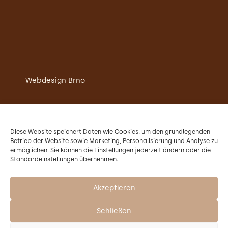
Webdesign Brno
Schlossrestaurant
Unterkunft
Diese Website speichert Daten wie Cookies, um den grundlegenden
Hochzeit
Betrieb der Website sowie Marketing, Personalisierung und Analyse zu
Konferenzen
ermöglichen. Sie können die Einstellungen jederzeit ändern oder die
Standardeinstellungen übernehmen.
Kontakt
Der Betreiber des Schlosses Křtiny ist die
Mendel-Universität in Brünn.
Akzeptieren
Schließen