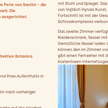
mit Stuhl und Spiegel. Das
e Perle von Santini – die
von Vojtěch Hynais Kunst,
park. Die
Fortschritt ist mit der G
 ausgerichtet.
Schlosskomplexes verbun
Das zweite Zimmer verfügt 
Kleiderschrank, Sessel mit
Gemütliche Sessel laden d
können den im Zimmer vor
gibt einen Fernseher mit 
lektion Botanica
kostenlosen Internetzuga
nd Ihres Aufenthalts in
hr nach vorheriger
carte auf der privaten