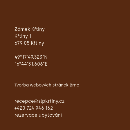
Zámek Křtiny
Křtiny 1
679 05 Křtiny
49°17’49,323″N
16°44’31,606″E
Tvorba webových stránek Brno
recepce@slpkrtiny.cz
+420 724 946 162
rezervace ubytování