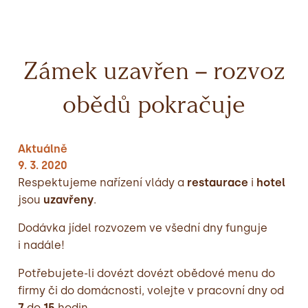
Zámek uzavřen – rozvoz
obědů pokračuje
Aktuálně
9. 3. 2020
Respektujeme nařízení vlády a
restaurace
i
hotel
jsou
uzavřeny
.
Dodávka jídel rozvozem ve všední dny funguje
i nadále!
Potřebujete-li dovézt dovézt obědové menu do
firmy či do domácnosti, volejte v pracovní dny od
7
do
15
hodin.