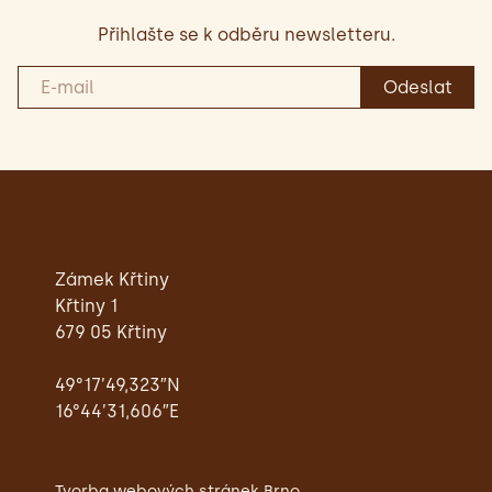
Přihlašte se k odběru newsletteru.
Zámek Křtiny
Křtiny 1
679 05 Křtiny
49°17’49,323″N
16°44’31,606″E
Tvorba webových stránek Brno