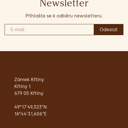
Newsletter
Přihlašte se k odběru newsletteru.
Zámek Křtiny
Křtiny 1
679 05 Křtiny
49°17’49,323″N
16°44’31,606″E