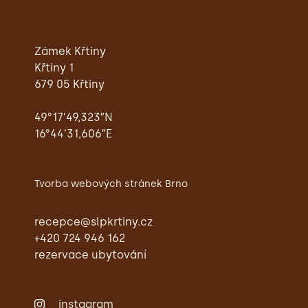
Zámek Křtiny
Křtiny 1
679 05 Křtiny
49°17’49,323″N
16°44’31,606″E
Tvorba webových stránek Brno
recepce@slpkrtiny.cz
+420 724 946 162
rezervace ubytování
instagram