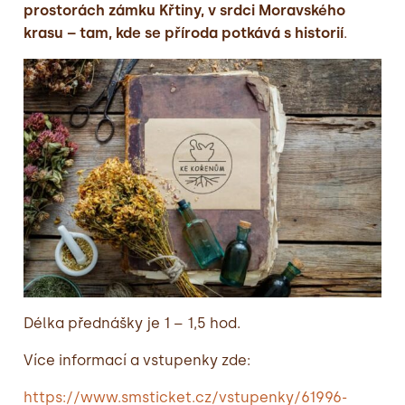
prostorách zámku Křtiny, v srdci Moravského
krasu – tam, kde se příroda potkává s historií
.
Délka přednášky je 1 – 1,5 hod.
Více informací a vstupenky zde:
https://www.smsticket.cz/vstupenky/61996-