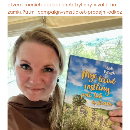
ctvero-rocnich-obdobi-aneb-bylinny-vivaldi-na-
zamku?utm_campaign=smsticket-prodejni-odkaz