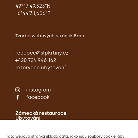
49°17’49,323″N
16°44’31,606″E
Tvorba webových stránek Brno
recepce@slpkrtiny.cz
+420 724 946 162
rezervace ubytování
instagram
facebook
Zámecká restaurace
Ubytování
Svatby
Konference
Aktivity
Tato webová stránka ukládá data, jako jsou soubory cookie, aby