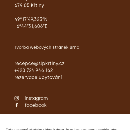
679 05 Křtiny
49°17’49,323″N
16°44’31,606″E
Tvorba webových stránek Brno
recepce@slpkrtiny.cz
+420 724 946 162
rezervace ubytování
instagram
facebook
Zámecká restaurace
Ubytování
Svatby