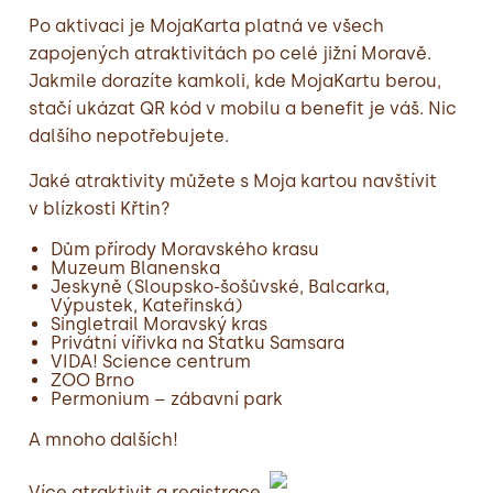
Po aktivaci je MojaKarta platná ve všech
zapojených atraktivitách po celé jižní Moravě.
Jakmile dorazíte kamkoli, kde MojaKartu berou,
stačí ukázat QR kód v mobilu a benefit je váš. Nic
dalšího nepotřebujete.
Jaké atraktivity můžete s Moja kartou navštívit
v blízkosti Křtin?
Dům přírody Moravského krasu
Muzeum Blanenska
Jeskyně (Sloupsko-šošůvské, Balcarka,
Výpustek, Kateřinská)
Singletrail Moravský kras
Privátní vířivka na Statku Samsara
VIDA! Science centrum
ZOO Brno
Permonium – zábavní park
A mnoho dalších!
Více atraktivit a registrace