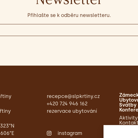
Přihlašte se k odběru newsletteru.
Zámeck
řtiny
recepce@slpkrtiny.cz
Ubytov
+420 724 946 162
Svatby
Konfer
řtiny
rezervace ubytování
Aktivity
Kontak
,323″N
,606″E
instagram