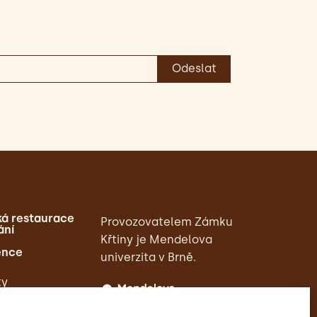
á restaurace
Provozovatelem Zámku
ání
Křtiny je Mendelova
ence
univerzita v Brně.
ty