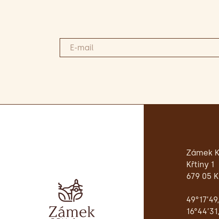
Zámek K
Křtiny 1
679 05 K
49°17’49
16°44’31