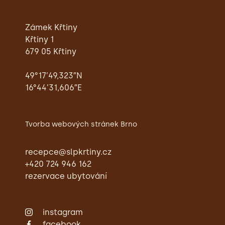
Zámek Křtiny
Křtiny 1
679 05 Křtiny
49°17’49,323″N
16°44’31,606″E
Tvorba webových stránek Brno
recepce@slpkrtiny.cz
+420 724 946 162
rezervace ubytování
instagram
facebook