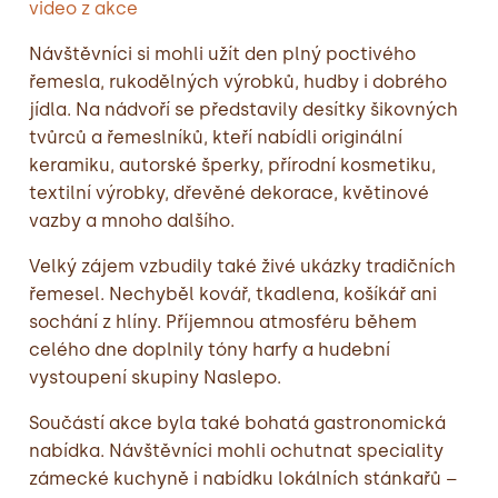
video z akce
Návštěvníci si mohli užít den plný poctivého
řemesla, rukodělných výrobků, hudby i dobrého
jídla. Na nádvoří se představily desítky šikovných
tvůrců a řemeslníků, kteří nabídli originální
keramiku, autorské šperky, přírodní kosmetiku,
textilní výrobky, dřevěné dekorace, květinové
vazby a mnoho dalšího.
Velký zájem vzbudily také živé ukázky tradičních
řemesel. Nechyběl kovář, tkadlena, košíkář ani
sochání z hlíny. Příjemnou atmosféru během
celého dne doplnily tóny harfy a hudební
vystoupení skupiny Naslepo.
Součástí akce byla také bohatá gastronomická
nabídka. Návštěvníci mohli ochutnat speciality
zámecké kuchyně i nabídku lokálních stánkařů –