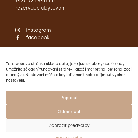
+420 724 946 162
rezervace ubytování
instagram
facebook
Zámecká restaurace
Ubytování
Svatby
Tato webová stránka ukládá data, jako jsou soubory cookie, aby
Konference
umožnila základní fungování stránek, jakož i marketing, personalizaci
a analýzu. Nastavení můžete kdykoli změnit nebo přijmout výchozí
Aktivity
nastavení.
Kontakty
Provozovatelem Zámku Křtiny
je Mendelova univerzita v Brně.
Přijmout
Odmítnout
Zobrazit předvolby