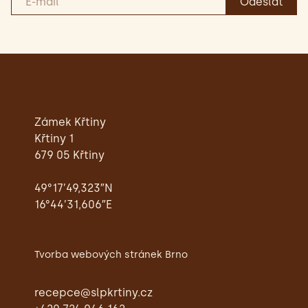
Zámek Křtiny
Křtiny 1
679 05 Křtiny
49°17’49,323″N
16°44’31,606″E
Tvorba webových stránek Brno
recepce@slpkrtiny.cz