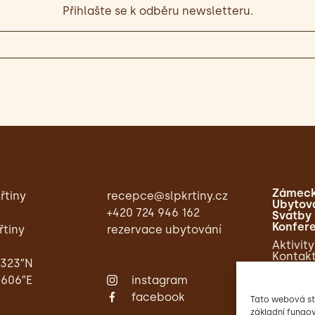
Přihlašte se k odběru newsletteru.
Zámeck
řtiny
recepce@slpkrtiny.cz
Ubytov
+420 724 946 162
Svatby
Konfer
řtiny
rezervace ubytování
Aktivity
Kontak
,323″N
,606″E
instagram
facebook
Tato webová st
základní fungov