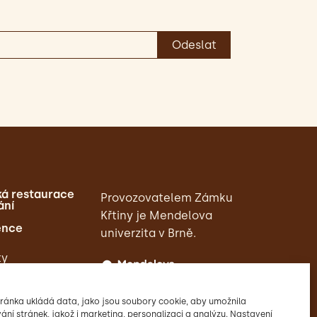
á restaurace
Provozovatelem Zámku
ání
Křtiny je Mendelova
ence
univerzita v Brně.
ty
ránka ukládá data, jako jsou soubory cookie, aby umožnila
ání stránek, jakož i marketing, personalizaci a analýzu. Nastavení