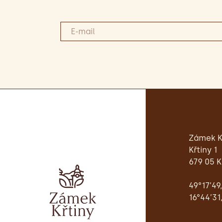
Zámek K
Křtiny 1
679 05 K
49°17’49
16°44’31