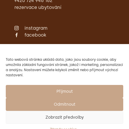
+420 724 946 162
rezervace ubytování
instagram
facebook
Zámecká restaurace
Ubytování
Svatby
Tato webová stránka ukládá data, jako jsou soubory cookie, aby
Konference
umožnila základní fungování stránek, jakož i marketing, personalizaci
a analýzu. Nastavení můžete kdykoli změnit nebo přijmout výchozí
Aktivity
nastavení.
Kontakty
Provozovatelem Zámku Křtiny
je Mendelova univerzita v Brně.
Přijmout
Odmítnout
Zobrazit předvolby