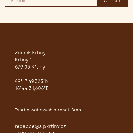
Zámek Křtiny
Křtiny 1
679 05 Křtiny
49°17’49,323″N
16°44’31,606″E
Tvorba webových stránek Brno
recepce@slpkrtiny.cz