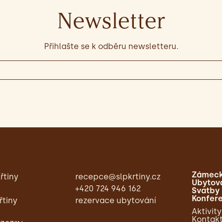
Newsletter
Přihlašte se k odběru newsletteru.
Zámeck
řtiny
recepce@slpkrtiny.cz
Ubytov
+420 724 946 162
Svatby
Konfer
řtiny
rezervace ubytování
Aktivity
Kontak