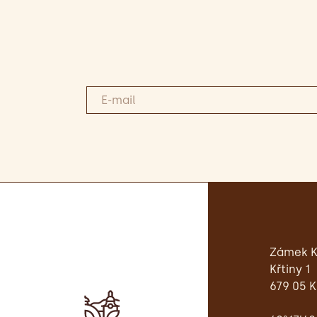
Zámek K
Křtiny 1
679 05 K