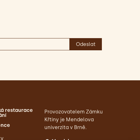
á restaurace
Provozovatelem Zámku
ání
Křtiny je Mendelova
ence
univerzita v Brně.
ty