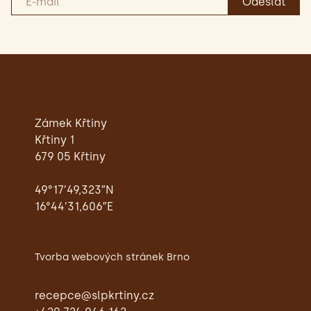
Zámek Křtiny
Křtiny 1
679 05 Křtiny
49°17’49,323″N
16°44’31,606″E
Tvorba webových stránek Brno
recepce@slpkrtiny.cz