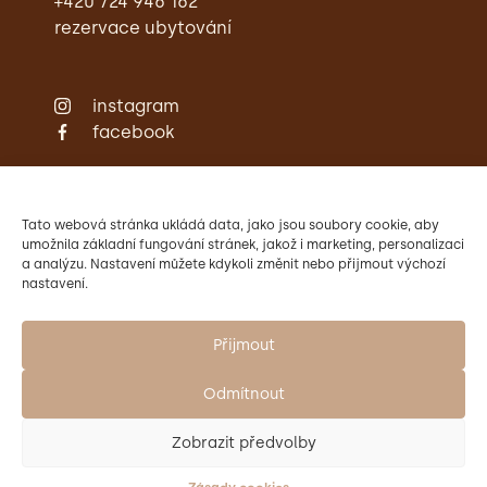
+420 724 946 162
rezervace ubytování
instagram
facebook
Zámecká restaurace
Ubytování
Svatby
Tato webová stránka ukládá data, jako jsou soubory cookie, aby
Konference
umožnila základní fungování stránek, jakož i marketing, personalizaci
a analýzu. Nastavení můžete kdykoli změnit nebo přijmout výchozí
Aktivity
nastavení.
Kontakty
Provozovatelem Zámku Křtiny
je Mendelova univerzita v Brně.
Přijmout
Odmítnout
Zobrazit předvolby