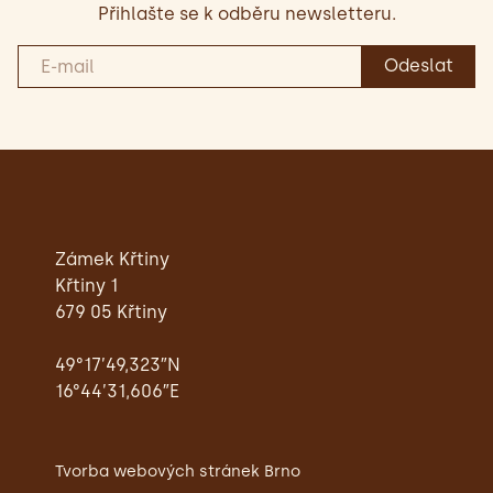
Přihlašte se k odběru newsletteru.
Zámek Křtiny
Křtiny 1
679 05 Křtiny
49°17’49,323″N
16°44’31,606″E
Tvorba webových stránek Brno