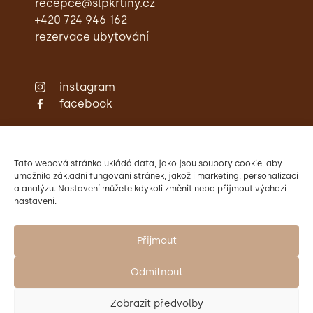
recepce@slpkrtiny.cz
+420 724 946 162
rezervace ubytování
instagram
facebook
Zámecká restaurace
Ubytování
Svatby
Tato webová stránka ukládá data, jako jsou soubory cookie, aby
Konference
umožnila základní fungování stránek, jakož i marketing, personalizaci
a analýzu. Nastavení můžete kdykoli změnit nebo přijmout výchozí
Aktivity
nastavení.
Kontakty
Provozovatelem Zámku Křtiny
je Mendelova univerzita v Brně.
Přijmout
Odmítnout
Zobrazit předvolby