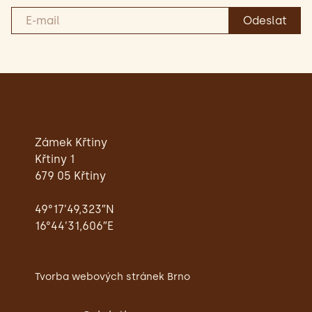
Zámek Křtiny
Křtiny 1
679 05 Křtiny
49°17’49,323″N
16°44’31,606″E
Tvorba webových stránek Brno