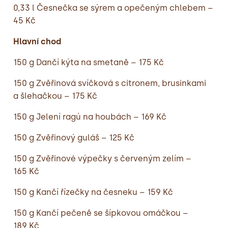
0,33 l Česnečka se sýrem a opečeným chlebem –
45 Kč
Hlavní chod
150 g Dančí kýta na smetaně – 175 Kč
150 g Zvěřinová svíčková s citronem, brusinkami
a šlehačkou – 175 Kč
150 g Jelení ragú na houbách – 169 Kč
150 g Zvěřinový guláš – 125 Kč
150 g Zvěřinové výpečky s červeným zelím –
165 Kč
150 g Kančí řízečky na česneku – 159 Kč
150 g Kančí pečeně se šípkovou omáčkou –
189 Kč