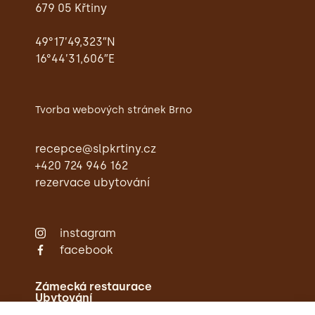
679 05 Křtiny
49°17’49,323″N
16°44’31,606″E
Tvorba webových stránek Brno
recepce@slpkrtiny.cz
+420 724 946 162
rezervace ubytování
instagram
facebook
Zámecká restaurace
Ubytování
Svatby