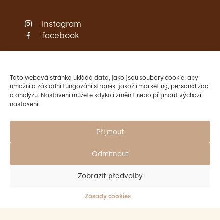
instagram
facebook
Zámecká restaurace
Ubytování
Svatby
Tato webová stránka ukládá data, jako jsou soubory cookie, aby
Konference
umožnila základní fungování stránek, jakož i marketing, personalizaci
a analýzu. Nastavení můžete kdykoli změnit nebo přijmout výchozí
Aktivity
nastavení.
Kontakty
Provozovatelem Zámku Křtiny
je Mendelova univerzita v Brně.
Přijmout
Odmítnout
Zobrazit předvolby
Zásady cookies