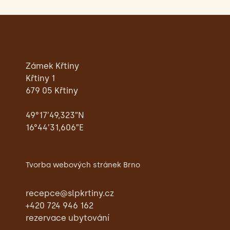
Zámek Křtiny
Křtiny 1
679 05 Křtiny
49°17’49,323″N
16°44’31,606″E
Tvorba webových stránek Brno
recepce@slpkrtiny.cz
+420 724 946 162
rezervace ubytování