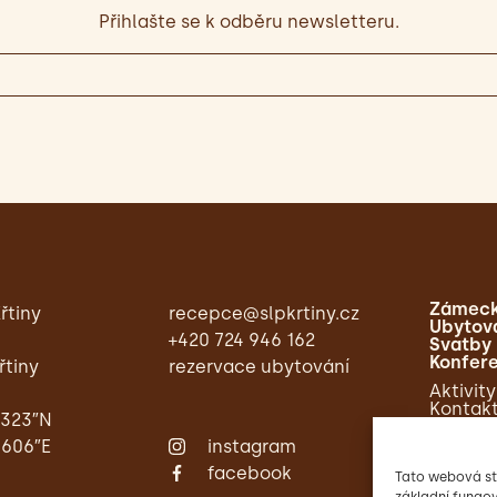
Přihlašte se k odběru newsletteru.
Zámeck
řtiny
recepce@slpkrtiny.cz
Ubytov
+420 724 946 162
Svatby
Konfer
řtiny
rezervace ubytování
Aktivity
Kontak
,323″N
,606″E
instagram
facebook
Tato webová st