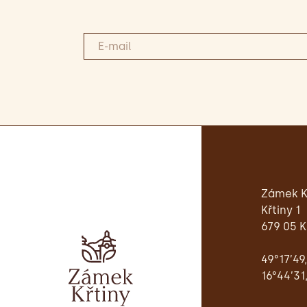
Zámek K
Křtiny 1
679 05 K
49°17’49
16°44’31