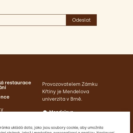
á restaurace
Provozovatelem Zámku
ání
Křtiny je Mendelova
ence
univerzita v Brně.
ty
ránka ukládá data, jako jsou soubory cookie, aby umožnila