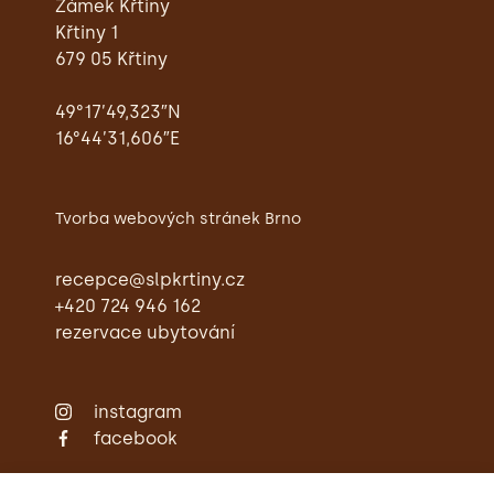
Zámek Křtiny
Křtiny 1
679 05 Křtiny
49°17’49,323″N
16°44’31,606″E
Tvorba webových stránek Brno
recepce@slpkrtiny.cz
+420 724 946 162
rezervace ubytování
instagram
facebook