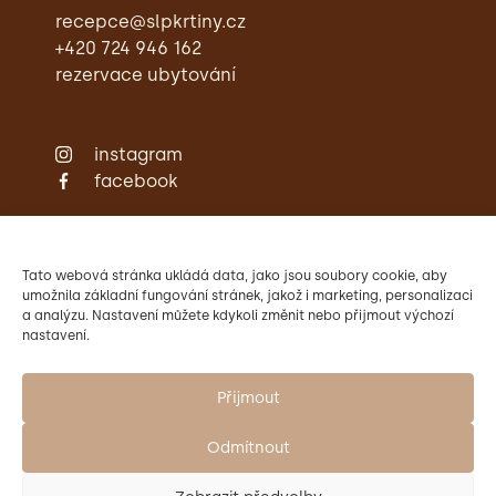
recepce@slpkrtiny.cz
+420 724 946 162
rezervace ubytování
instagram
facebook
Zámecká restaurace
Ubytování
Svatby
Tato webová stránka ukládá data, jako jsou soubory cookie, aby
Konference
umožnila základní fungování stránek, jakož i marketing, personalizaci
a analýzu. Nastavení můžete kdykoli změnit nebo přijmout výchozí
Aktivity
nastavení.
Kontakty
Provozovatelem Zámku Křtiny
je Mendelova univerzita v Brně.
Přijmout
Odmítnout