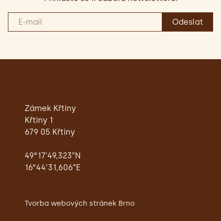
Zámek Křtiny
Křtiny 1
679 05 Křtiny
49°17’49,323″N
16°44’31,606″E
Tvorba webových stránek Brno