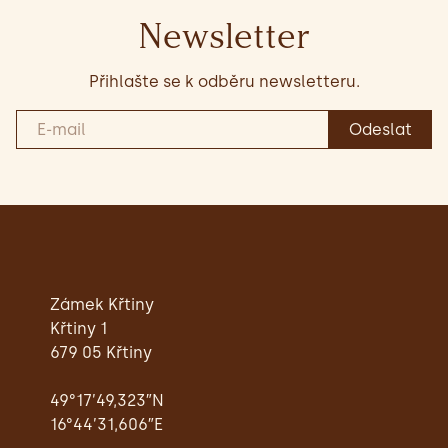
Newsletter
Přihlašte se k odběru newsletteru.
Zámek Křtiny
Křtiny 1
679 05 Křtiny
49°17’49,323″N
16°44’31,606″E