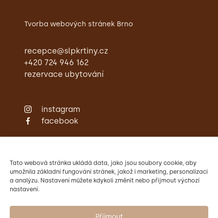
Tvorba webových stránek Brno
recepce@slpkrtiny.cz
+420 724 946 162
rezervace ubytování
instagram
facebook
Zámecká restaurace
Ubytování
Svatby
Tato webová stránka ukládá data, jako jsou soubory cookie, aby
Konference
umožnila základní fungování stránek, jakož i marketing, personalizaci
a analýzu. Nastavení můžete kdykoli změnit nebo přijmout výchozí
Aktivity
Kontakty
nastavení.
Provozovatelem Zámku Křtiny
je Mendelova univerzita v Brně.
Přijmout