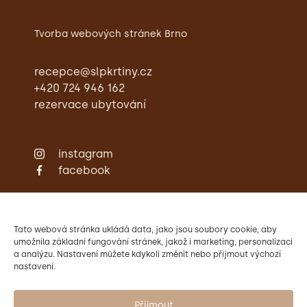
Tvorba webových stránek Brno
recepce@slpkrtiny.cz
+420 724 946 162
rezervace ubytování
instagram
facebook
Zámecká restaurace
Ubytování
Svatby
Tato webová stránka ukládá data, jako jsou soubory cookie, aby
Konference
umožnila základní fungování stránek, jakož i marketing, personalizaci
a analýzu. Nastavení můžete kdykoli změnit nebo přijmout výchozí
Aktivity
Kontakty
nastavení.
Provozovatelem Zámku Křtiny
je Mendelova univerzita v Brně.
Přijmout