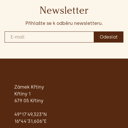
Newsletter
Přihlašte se k odběru newsletteru.
Zámek Křtiny
Křtiny 1
679 05 Křtiny
49°17’49,323″N
16°44’31,606″E