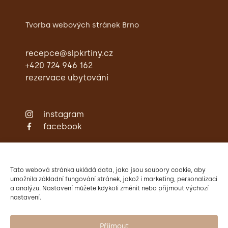
Tvorba webových stránek Brno
recepce@slpkrtiny.cz
+420 724 946 162
rezervace ubytování
instagram
facebook
Zámecká restaurace
Ubytování
Svatby
Tato webová stránka ukládá data, jako jsou soubory cookie, aby
Konference
umožnila základní fungování stránek, jakož i marketing, personalizaci
a analýzu. Nastavení můžete kdykoli změnit nebo přijmout výchozí
Aktivity
nastavení.
Kontakty
Provozovatelem Zámku Křtiny
je Mendelova univerzita v Brně.
Přijmout