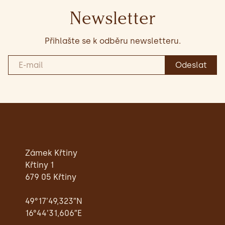
Newsletter
Přihlašte se k odběru newsletteru.
Zámek Křtiny
Křtiny 1
679 05 Křtiny
49°17’49,323″N
16°44’31,606″E